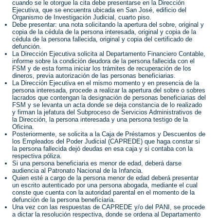
cuando se le otorgue la cita debe presentarse en la Dirección
Ejecutiva, que se encuentra ubicada en San José, edificio del
Organismo de Investigación Judicial, cuarto piso.
Debe presentar: una nota solicitando la apertura del sobre, original y
copia de la cédula de la persona interesada, original y copia de la
cédula de la persona fallecida, original y copia del certificado de
defunción.
La Dirección Ejecutiva solicita al Departamento Financiero Contable,
informe sobre la condición deudora de la persona fallecida con el
FSM y de esta forma iniciar los trámites de recuperación de los
dineros, previa autorización de las personas beneficiarias.
La Dirección Ejecutiva en el mismo momento y en presencia de la
persona interesada, procede a realizar la apertura del sobre o sobres
lacrados que contengan la designación de personas beneficiarias del
FSM y se levanta un acta donde se deja constancia de lo realizado
y firman la jefatura del Subproceso de Servicios Administrativos de
la Dirección, la persona interesada y una persona testigo de la
Oficina.
Posteriormente, se solicita a la Caja de Préstamos y Descuentos de
los Empleados del Poder Judicial (CAPREDE) que haga constar si
la persona fallecida dejó deudas en esa caja y si contaba con la
respectiva póliza.
Si una persona beneficiaria es menor de edad, deberá darse
audiencia al Patronato Nacional de la Infancia.
Quien esté a cargo de la persona menor de edad deberá presentar
un escrito autenticado por una persona abogada, mediante el cual
conste que cuenta con la autoridad parental en el momento de la
defunción de la persona beneficiaria.
Una vez con las respuestas de CAPREDE y/o del PANI, se procede
a dictar la resolución respectiva, donde se ordena al Departamento